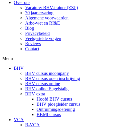
Over ons
Vacature: BHV-trainer (ZZP)
30 jaar ervaring
Algemene voorwaarden
Arbo-wet en RI&E
Blog
Privacybeleid
Veelgestelde vragen
Reviews
Contact
Menu
BHV
BHV cursus incompany
BHV cursus open inschrijving
BHV cursus online
BHV online Engelstalig
BHV extra
Hoofd BHV cursus
BHV ploegleider cursus
Ontruimingsoefening
BBMI cursus
VCA
B-VCA