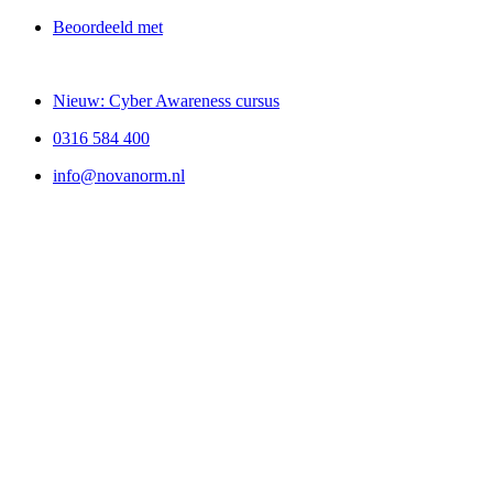
Ga
Beoordeeld met
naar
4,5
de
Rated
inhoud
4.5
Nieuw: Cyber Awareness cursus
out
of
5
0316 584 400
info@novanorm.nl