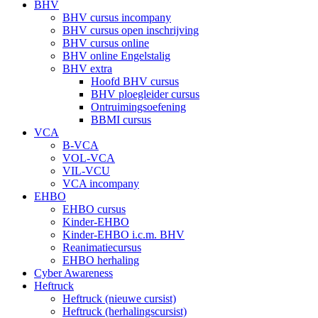
BHV
BHV cursus incompany
BHV cursus open inschrijving
BHV cursus online
BHV online Engelstalig
BHV extra
Hoofd BHV cursus
BHV ploegleider cursus
Ontruimingsoefening
BBMI cursus
VCA
B-VCA
VOL-VCA
VIL-VCU
VCA incompany
EHBO
EHBO cursus
Kinder-EHBO
Kinder-EHBO i.c.m. BHV
Reanimatiecursus
EHBO herhaling
Cyber Awareness
Heftruck
Heftruck (nieuwe cursist)
Heftruck (herhalingscursist)