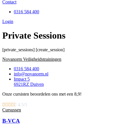
Contact
0316 584 400
Login
Private Sessions
[private_sessions] [create_session]
Novanorm Veiligheidstrainingen
0316 584 400
info@novanorm.nl
Impact 5
6921RZ Duiven
Onze cursisten beoordelen ons met een 8,9!





4.5/5
Cursussen
B-VCA