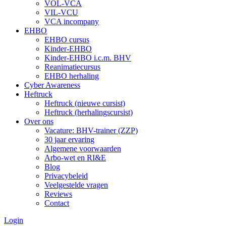
VOL-VCA
VIL-VCU
VCA incompany
EHBO
EHBO cursus
Kinder-EHBO
Kinder-EHBO i.c.m. BHV
Reanimatiecursus
EHBO herhaling
Cyber Awareness
Heftruck
Heftruck (nieuwe cursist)
Heftruck (herhalingscursist)
Over ons
Vacature: BHV-trainer (ZZP)
30 jaar ervaring
Algemene voorwaarden
Arbo-wet en RI&E
Blog
Privacybeleid
Veelgestelde vragen
Reviews
Contact
Login